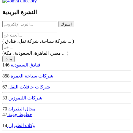
dealer
casinos
النشرة البريدية
online
livedealercasino.online
( شركة سياحة، شركة نقل، فنادق ... )
(مصر، القاهرة، السعودية، مكة ... )
فنادق السعودية
146
شركات سياحة العمرة
858
شركات حافلات النقل
67
شركات الليموزين
33
مجال الطيران
70
خطوط جوية
47
وكلاء الطيران
14