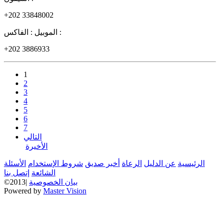
+202 33848002
الفاكس :
الموبيل :
+202 3886933
1
2
3
4
5
6
7
التالي
الأخيرة
الرئيسية
عن الدليل
الرعاة
أخبر صديق
شروط الإستخدام
الأسئلة
الشائعة
إتصل بنا
بيان الخصوصية
©2013|
Powered by
Master Vision