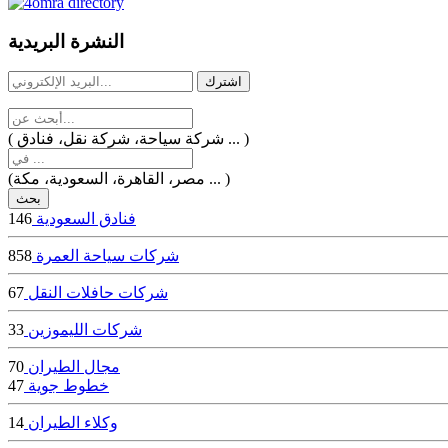
dealer
casinos
النشرة البريدية
online
livedealercasino.online
( شركة سياحة، شركة نقل، فنادق ... )
(مصر، القاهرة، السعودية، مكة ... )
فنادق السعودية
146
شركات سياحة العمرة
858
شركات حافلات النقل
67
شركات الليموزين
33
مجال الطيران
70
خطوط جوية
47
وكلاء الطيران
14