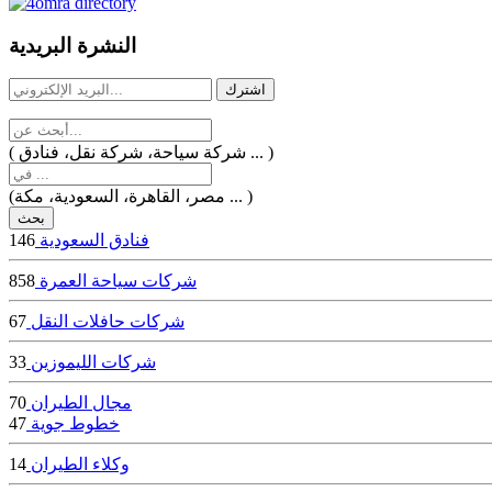
dealer
casinos
النشرة البريدية
online
livedealercasino.online
( شركة سياحة، شركة نقل، فنادق ... )
(مصر، القاهرة، السعودية، مكة ... )
فنادق السعودية
146
شركات سياحة العمرة
858
شركات حافلات النقل
67
شركات الليموزين
33
مجال الطيران
70
خطوط جوية
47
وكلاء الطيران
14