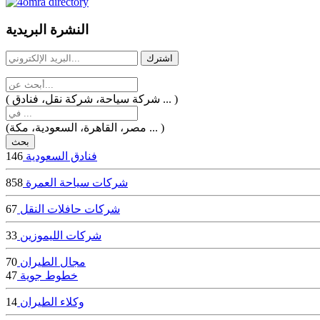
dealer
casinos
النشرة البريدية
online
livedealercasino.online
( شركة سياحة، شركة نقل، فنادق ... )
(مصر، القاهرة، السعودية، مكة ... )
فنادق السعودية
146
شركات سياحة العمرة
858
شركات حافلات النقل
67
شركات الليموزين
33
مجال الطيران
70
خطوط جوية
47
وكلاء الطيران
14