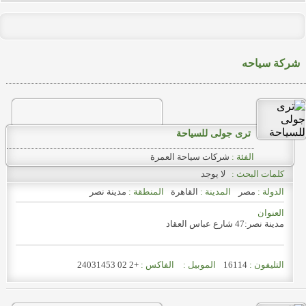
شركة سياحه
ترى جولى للسياحة
الفئة :
شركات سياحة العمرة
كلمات البحث :
لا يوجد
الدولة :
مصر
المدينة :
القاهرة
المنطقة :
مدينة نصر
العنوان
مدينة نصر:47 شارع عباس العقاد
التليفون :
16114
الموبيل :
الفاكس :
+2 02 24031453