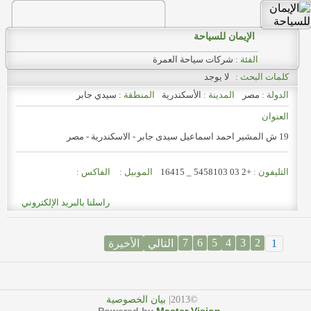
الإيمان للسياحة
الفئة :
شركات سياحة العمرة
كلمات البحث :
لا يوجد
الدولة :
مصر
المدينة :
الأسكندرية
المنطقة :
سيدي جابر
العنوان
19 ش المشير احمد اسماعيل سيدى جابر - الاسكندرية - مصر
التليفون :
+2 03 5458103 _ 16415
الموبيل :
الفاكس :
راسلنا بالبريد الإلكتروني
7
6
5
4
3
2
1
الأخيرة
التالي
©2013|
بيان الخصوصية
Powered by
Master Vision