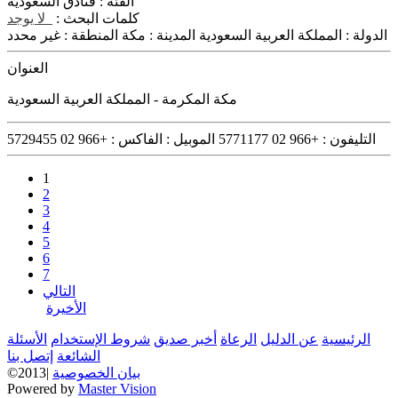
الفئة :
فنادق السعودية
كلمات البحث :
لا يوجد
الدولة :
المملكة العربية السعودية
المدينة :
مكة
المنطقة :
غير محدد
العنوان
مكة المكرمة - المملكة العربية السعودية
التليفون :
+966 02 5771177
الموبيل :
الفاكس :
+966 02 5729455
1
2
3
4
5
6
7
التالي
الأخيرة
الرئيسية
عن الدليل
الرعاة
أخبر صديق
شروط الإستخدام
الأسئلة
الشائعة
إتصل بنا
بيان الخصوصية
©2013|
Powered by
Master Vision