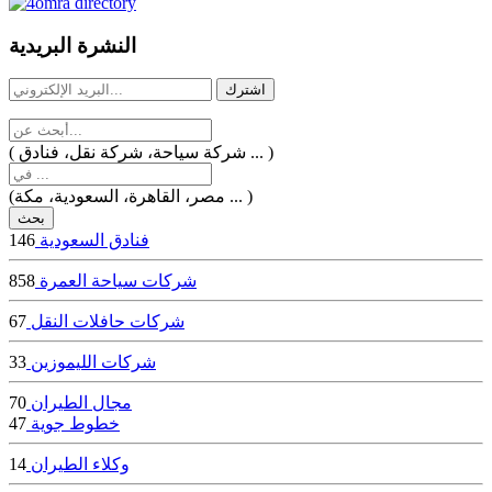
dealer
casinos
النشرة البريدية
online
livedealercasino.online
( شركة سياحة، شركة نقل، فنادق ... )
(مصر، القاهرة، السعودية، مكة ... )
فنادق السعودية
146
شركات سياحة العمرة
858
شركات حافلات النقل
67
شركات الليموزين
33
مجال الطيران
70
خطوط جوية
47
وكلاء الطيران
14