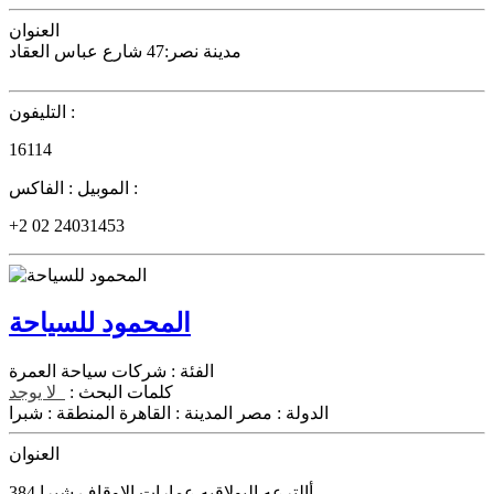
العنوان
مدينة نصر:47 شارع عباس العقاد
التليفون :
16114
الفاكس :
الموبيل :
+2 02 24031453
المحمود للسياحة
الفئة :
شركات سياحة العمرة
كلمات البحث :
لا يوجد
الدولة :
مصر
المدينة :
القاهرة
المنطقة :
شبرا
العنوان
384 أالترعه البولاقيه عمارات الاوقاف شبرا