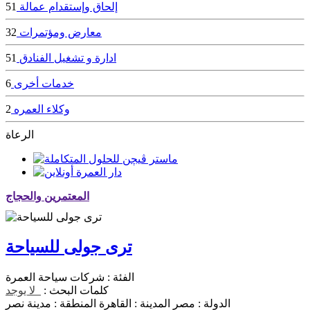
إلحاق وإستقدام عمالة
51
معارض ومؤتمرات
32
ادارة و تشغيل الفنادق
51
خدمات أخرى
6
وكلاء العمره
2
الرعاة
المعتمرين والحجاج
ترى جولى للسياحة
الفئة :
شركات سياحة العمرة
كلمات البحث :
لا يوجد
الدولة :
مصر
المدينة :
القاهرة
المنطقة :
مدينة نصر