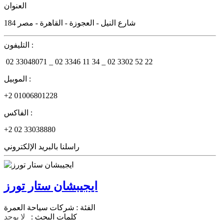
العنوان
184 شارع النيل - العجوزة - القاهرة - مصر
التليفون :
02 33048071 _
02 3346 11 34 _
02 3302 52 22
الموبيل :
+2 01006801228
الفاكس :
+2 02 33038880
راسلنا بالبريد الإلكتروني
ايجيبشان ستار تورز
الفئة :
شركات سياحة العمرة
كلمات البحث :
لا يوجد