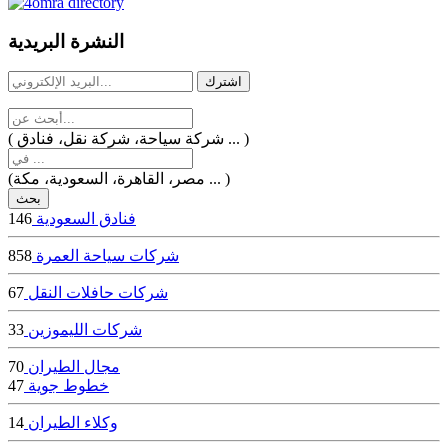
dealer
casinos
النشرة البريدية
online
livedealercasino.online
( شركة سياحة، شركة نقل، فنادق ... )
(مصر، القاهرة، السعودية، مكة ... )
فنادق السعودية
146
شركات سياحة العمرة
858
شركات حافلات النقل
67
شركات الليموزين
33
مجال الطيران
70
خطوط جوية
47
وكلاء الطيران
14