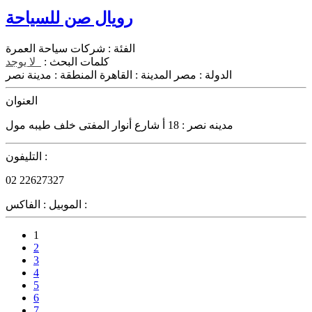
رويال صن للسياحة
الفئة :
شركات سياحة العمرة
كلمات البحث :
لا يوجد
الدولة :
مصر
المدينة :
القاهرة
المنطقة :
مدينة نصر
العنوان
مدينه نصر : 18 أ شارع أنوار المفتى خلف طيبه مول
التليفون :
02 22627327
الفاكس :
الموبيل :
1
2
3
4
5
6
7