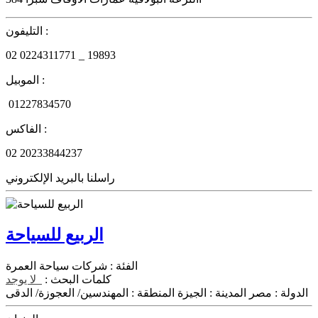
التليفون :
02
0224311771 _
19893
الموبيل :
01227834570
الفاكس :
02
20233844237
راسلنا بالبريد الإلكتروني
الربيع للسياحة
الفئة :
شركات سياحة العمرة
كلمات البحث :
لا يوجد
الدولة :
مصر
المدينة :
الجيزة
المنطقة :
المهندسين/ العجوزة/ الدقى