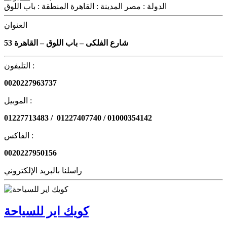
الدولة :
مصر
المدينة :
القاهرة
المنطقة :
باب اللوق
العنوان
53 شارع الفلكى – باب اللوق – القاهرة
التليفون :
0020227963737
الموبيل :
01227713483 / 01227407740 / 01000354142
الفاكس :
0020227950156
راسلنا بالبريد الإلكتروني
كويك اير للسياحة