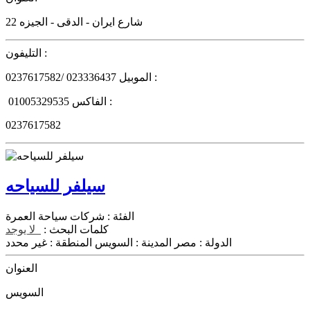
22 شارع ايران - الدقى - الجيزه
التليفون :
الموبيل :
0237617582/ 023336437
الفاكس :
01005329535
0237617582
سيلفر للسياحه
الفئة :
شركات سياحة العمرة
كلمات البحث :
لا يوجد
الدولة :
مصر
المدينة :
السويس
المنطقة :
غير محدد
العنوان
السويس