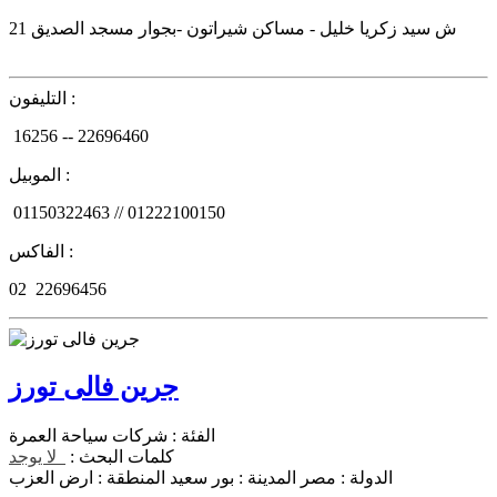
ش سيد زكريا خليل - مساكن شيراتون -بجوار مسجد الصديق
21
التليفون :
16256 -- 22696460
الموبيل :
01150322463 // 01222100150
الفاكس :
02
22696456
جرين فالى تورز
الفئة :
شركات سياحة العمرة
كلمات البحث :
لا يوجد
الدولة :
مصر
المدينة :
بور سعيد
المنطقة :
ارض العزب