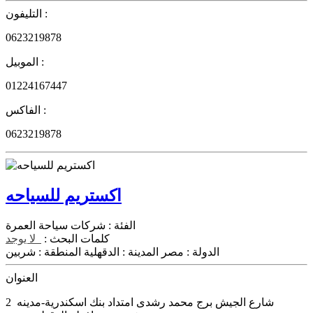
التليفون :
0623219878
الموبيل :
01224167447
الفاكس :
0623219878
اكستريم للسياحه
الفئة :
شركات سياحة العمرة
كلمات البحث :
لا يوجد
الدولة :
مصر
المدينة :
الدقهلية
المنطقة :
شربين
العنوان
شارع الجيش برج محمد رشدى امتداد بنك
اسكندرية-مدينه
2