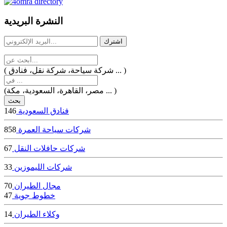
dealer
casinos
النشرة البريدية
online
livedealercasino.online
( شركة سياحة، شركة نقل، فنادق ... )
(مصر، القاهرة، السعودية، مكة ... )
فنادق السعودية
146
شركات سياحة العمرة
858
شركات حافلات النقل
67
شركات الليموزين
33
مجال الطيران
70
خطوط جوية
47
وكلاء الطيران
14