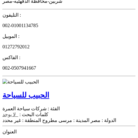
شربين-محافظة الدقهليه-مصر
التليفون :
002-01001134785
الموبيل :
01272792012
الفاكس :
002-0507941667
الحبيب للسياحة
الفئة :
شركات سياحة العمرة
كلمات البحث :
لا يوجد
الدولة :
مصر
المدينة :
مرسى مطروح
المنطقة :
غير محدد
العنوان