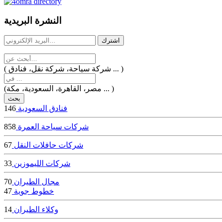
dealer
casinos
النشرة البريدية
online
livedealercasino.online
( شركة سياحة، شركة نقل، فنادق ... )
(مصر، القاهرة، السعودية، مكة ... )
فنادق السعودية
146
شركات سياحة العمرة
858
شركات حافلات النقل
67
شركات الليموزين
33
مجال الطيران
70
خطوط جوية
47
وكلاء الطيران
14