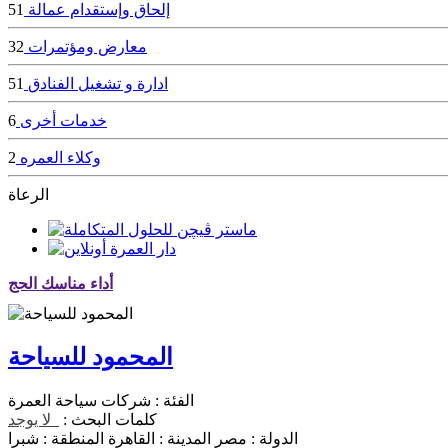
إلحاق وإستقدام عمالة
51
معارض ومؤتمرات
32
ادارة و تشغيل الفنادق
51
خدمات أخرى
6
وكلاء العمره
2
الرعاة
أداء مناسك الحج
المحمود للسياحة
الفئة :
شركات سياحة العمرة
كلمات البحث :
لا يوجد
الدولة :
مصر
المدينة :
القاهرة
المنطقة :
شبرا