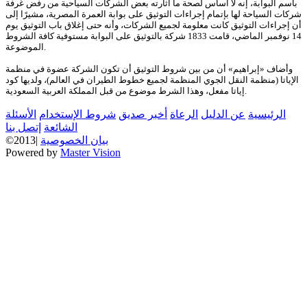
باسم البوابة، إنه لا أساس لصحة ما أثارته بعض الشركات السياحية من رفض غرفة
شركات السياحة لها بإتمام إجراءات التوثيق على بوابة العمرة المصرية، مشيرًا إلى
أن إجراءات التوثيق كانت معلومة لجميع الشركات، وأنه حتى إغلاق باب التوثيق يوم
14 نوفمبر الماضي، قامت 1833 شركة بالتوثيق على البوابة مستوفية كافة الشروط
الموضوعة.
وأضاف «إبراهيم» أن من بين شروط التوثيق أن تكون الشركة عضوة في منظمة
الإياتا (منظمة النقل الجوي المنظمة لجميع خطوط الطيران في العالم)، ولديها كود
إياتا مفعل، وهذا الشرط موضوع من قبل المملكة العربية السعودية.
الرئيسية
عن الدليل
الرعاة
أخبر صديق
شروط الإستخدام
الأسئلة
الشائعة
إتصل بنا
بيان الخصوصية
©2013|
Powered by
Master Vision