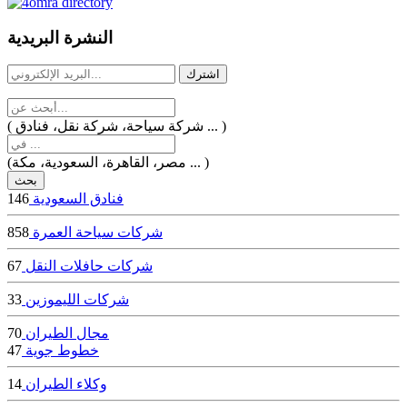
dealer
casinos
النشرة البريدية
online
livedealercasino.online
( شركة سياحة، شركة نقل، فنادق ... )
(مصر، القاهرة، السعودية، مكة ... )
فنادق السعودية
146
شركات سياحة العمرة
858
شركات حافلات النقل
67
شركات الليموزين
33
مجال الطيران
70
خطوط جوية
47
وكلاء الطيران
14