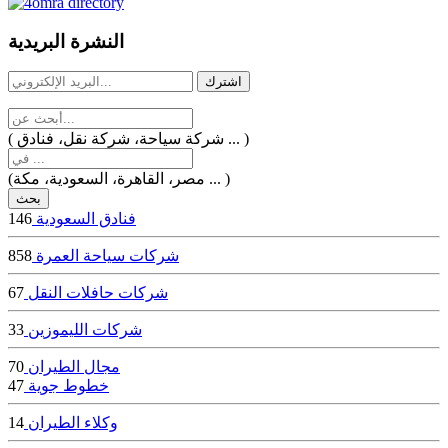
dealer
casinos
النشرة البريدية
online
livedealercasino.online
( شركة سياحة، شركة نقل، فنادق ... )
(مصر، القاهرة، السعودية، مكة ... )
فنادق السعودية
146
شركات سياحة العمرة
858
شركات حافلات النقل
67
شركات الليموزين
33
مجال الطيران
70
خطوط جوية
47
وكلاء الطيران
14