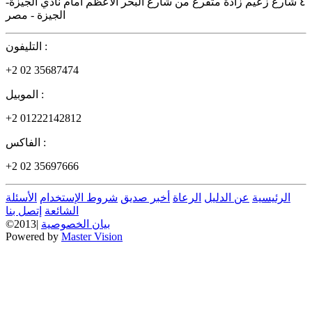
٤ شارع زعيم زادة متفرع من شارع البحر الاعظم امام نادي الجيزة-
الجيزة - مصر
التليفون :
+2 02 35687474
الموبيل :
+2 01222142812
الفاكس :
+2 02 35697666
الرئيسية
عن الدليل
الرعاة
أخبر صديق
شروط الإستخدام
الأسئلة
الشائعة
إتصل بنا
بيان الخصوصية
©2013|
Powered by
Master Vision