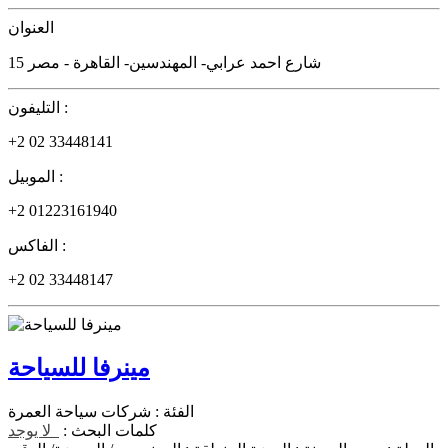
العنوان
15 شارع احمد عرابي- المهندسين- القاهرة - مصر
التليفون :
+2 02 33448141
الموبيل :
+2 01223161940
الفاكس :
+2 02 33448147
مينرفا للسياحة
الفئة :
شركات سياحة العمرة
كلمات البحث :
لا يوجد