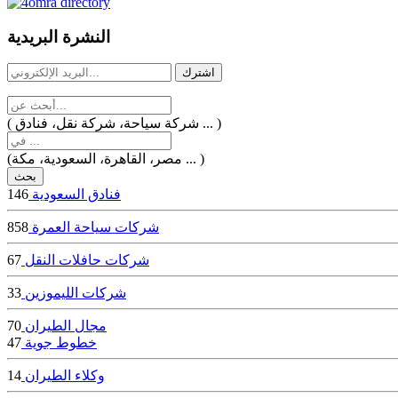
dealer
casinos
النشرة البريدية
online
livedealercasino.online
( شركة سياحة، شركة نقل، فنادق ... )
(مصر، القاهرة، السعودية، مكة ... )
فنادق السعودية
146
شركات سياحة العمرة
858
شركات حافلات النقل
67
شركات الليموزين
33
مجال الطيران
70
خطوط جوية
47
وكلاء الطيران
14