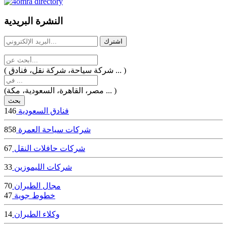
dealer
casinos
النشرة البريدية
online
livedealercasino.online
( شركة سياحة، شركة نقل، فنادق ... )
(مصر، القاهرة، السعودية، مكة ... )
فنادق السعودية
146
شركات سياحة العمرة
858
شركات حافلات النقل
67
شركات الليموزين
33
مجال الطيران
70
خطوط جوية
47
وكلاء الطيران
14