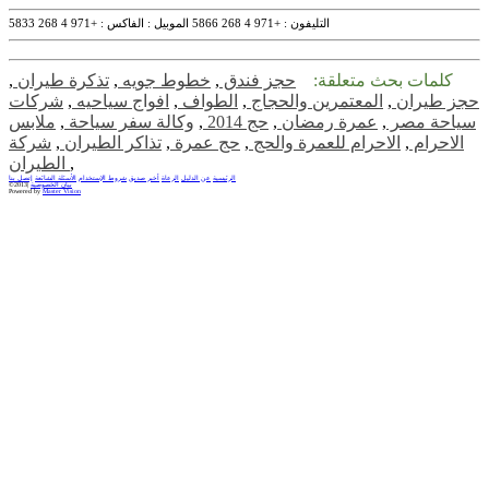
التليفون :
+971 4 268 5866
الموبيل :
الفاكس :
+971 4 268 5833
كلمات بحث متعلقة:
حجز فندق
,
خطوط جويه
,
تذكرة طيران
,
حجز طيران
,
المعتمرين والحجاج
,
الطواف
,
افواج سياحيه
,
شركات
سياحة مصر
,
عمرة رمضان
,
حج 2014
,
وكالة سفر سياحة
,
ملابس
الاحرام
,
الاحرام للعمرة والحج
,
حج عمرة
,
تذاكر الطيران
,
شركة
,
الطيران
الرئيسية
عن الدليل
الرعاة
أخبر صديق
شروط الإستخدام
الأسئلة الشائعة
إتصل بنا
بيان الخصوصية
©2013|
Powered by
Master Vision