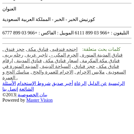
العنوان
كورنيش الخبر - الخبر - المملكة العربية السعودية
التليفون :
+966 03 899 6111
الموبيل :
الفاكس :
+966 03 899 6777
كلمات بحث متعلقة:
اجنحه فندقيه
,
فنادق مكة
,
حجز فندق
,
فنادق المدينة المنورة
,
الحرم المكى -
,
تاجير عربة
,
رحله بريه
,
فنادق مكة المكرمة
,
اسعار فنادق مكة
,
فنادق المدينة
,
ارقام
فنادق مكة
,
حجز فنادق
,
السياحة الدينية
,
المدينه المنورة في
السعودية
,
ملابس الاحرام
,
الاحرام للعمرة والحج
,
مناسك الحج و
,
العمرة
الرئيسية
عن الدليل
الرعاة
أخبر صديق
شروط الإستخدام
الأسئلة
الشائعة
إتصل بنا
بيان الخصوصية
©2013|
Powered by
Master Vision