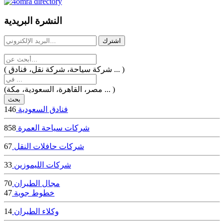
dealer
casinos
النشرة البريدية
online
livedealercasino.online
( شركة سياحة، شركة نقل، فنادق ... )
(مصر، القاهرة، السعودية، مكة ... )
فنادق السعودية
146
شركات سياحة العمرة
858
شركات حافلات النقل
67
شركات الليموزين
33
مجال الطيران
70
خطوط جوية
47
وكلاء الطيران
14