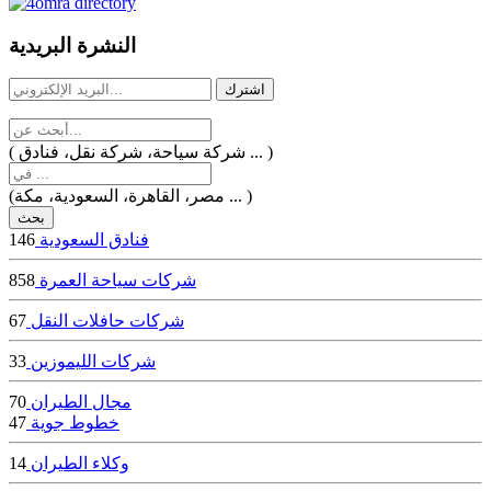
dealer
casinos
النشرة البريدية
online
livedealercasino.online
( شركة سياحة، شركة نقل، فنادق ... )
(مصر، القاهرة، السعودية، مكة ... )
فنادق السعودية
146
شركات سياحة العمرة
858
شركات حافلات النقل
67
شركات الليموزين
33
مجال الطيران
70
خطوط جوية
47
وكلاء الطيران
14