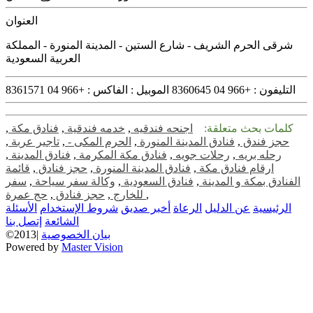
العنوان
شرقى الحرم الشريف - شارع الستين - المدينة المنورة - المملكة
العربية السعودية
التليفون :
+966 04 8360645
الموبيل :
الفاكس :
+966 04 8361571
كلمات بحث متعلقة:
اجنحه فندقيه
,
خدمه فندقية
,
فنادق مكة
,
حجز فندق
,
فنادق المدينة المنورة
,
الحرم المكى -
,
تاجير عربة
,
رحله بريه
,
رحلات جويه
,
فنادق مكة المكرمة
,
فنادق المدينة
,
ارقام فنادق مكة
,
فنادق المدينة المنورة
,
حجز فنادق
,
قائمة
الفنادق بمكة و المدينة
,
فنادق السعودية
,
وكالة سفر سياحة
,
سفر
,
حج عمرة
للخارج
,
حجز فنادق
,
الرئيسية
عن الدليل
الرعاة
أخبر صديق
شروط الإستخدام
الأسئلة
الشائعة
إتصل بنا
بيان الخصوصية
©2013|
Powered by
Master Vision