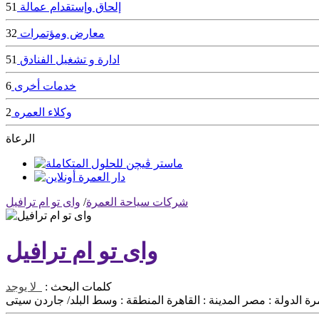
إلحاق وإستقدام عمالة
51
معارض ومؤتمرات
32
ادارة و تشغيل الفنادق
51
خدمات أخرى
6
وكلاء العمره
2
الرعاة
شركات سياحة العمرة
/
واى تو ام ترافيل
واى تو ام ترافيل
كلمات البحث :
لا يوجد
رة
الدولة :
مصر
المدينة :
القاهرة
المنطقة :
وسط البلد/ جاردن سيتى