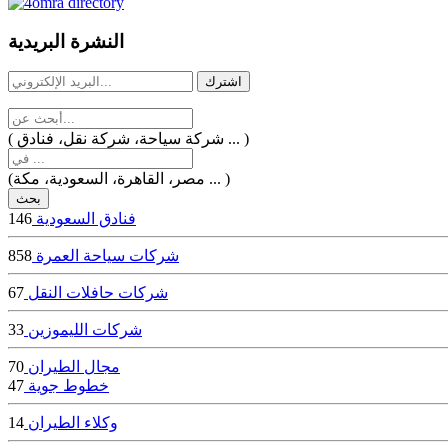
dealer
casinos
النشرة البريدية
online
livedealercasino.online
( شركة سياحة، شركة نقل، فنادق ... )
(مصر، القاهرة، السعودية، مكة ... )
فنادق السعودية
146
شركات سياحة العمرة
858
شركات حافلات النقل
67
شركات الليموزين
33
مجال الطيران
70
خطوط جوية
47
وكلاء الطيران
14