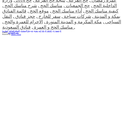
عمرة رمضان
,
حج القرعة
,
نتيجة حج القرعة
,
حج 2014
,
وزارة
الداخلية الحج
,
حج الجمعيات
,
مناسك الحج
,
شرح مناسك الحج
,
كيفية مناسك الحج
,
أداء مناسك الحج
,
موقع الحج
,
قائمة الفنادق
بمكة و المدينة
,
شركات سياحة
,
سفر للخارج
,
حجز فنادق
,
النقل
السياحى
,
مكة المكرمة و المدينة المنورة
,
الاحرام للعمرة والحج
,
,
فنادق السعودية
مناسك الحج و العمرة
,
الرئيسية
عن الدليل
الرعاة
أخبر صديق
شروط الإستخدام
الأسئلة الشائعة
إتصل بنا
بيان الخصوصية
©2013|
Powered by
Master Vision