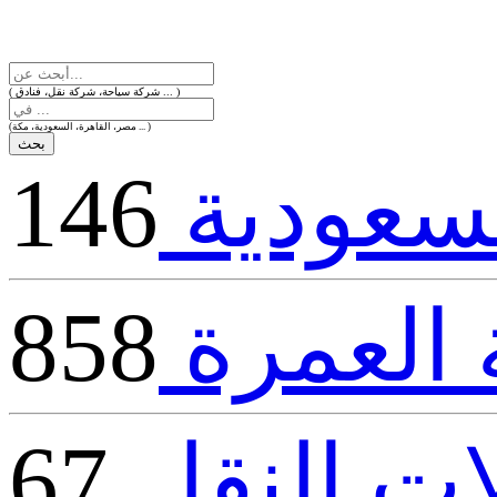
( شركة سياحة، شركة نقل، فنادق ... )
(مصر، القاهرة، السعودية، مكة ... )
لسعودية
146
العمرة
858
ت النقل
67