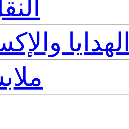
النق
لهدايا والإ
ملاب