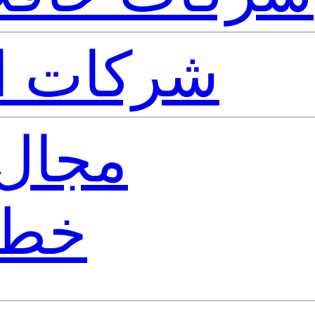
شركات ال
مجال 
خطو