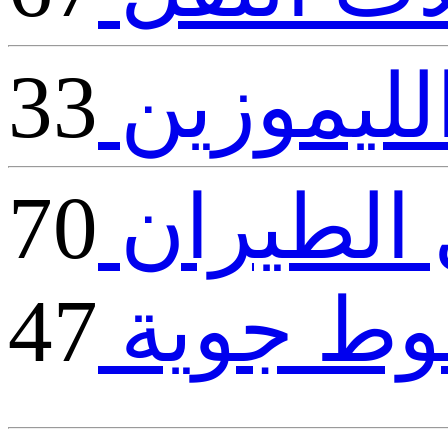
ليموزين
33
الطيران
70
ط جوية
47