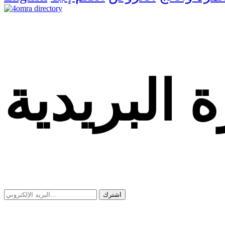
dealer
casinos
online
livedealercasino.online
 البريدية