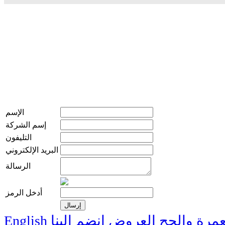
الإسم
إسم الشركة
التليفون
البريد الإلكتروني
الرسالة
أدخل الرمز
عمرة والحج
العروض
انضم إلينا
English
live