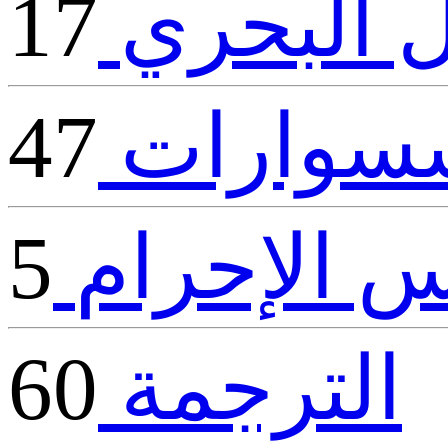
ل البحري
17
كسسوارات
47
س الإحرام
5
الترجمة
60