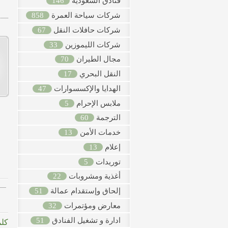
فنادق السعودية
146
شركات سياحة العمرة
858
شركات حافلات النقل
67
شركات الليموزين
33
مجال الطيران
70
النقل البحري
17
الهدايا والإكسسوارات
47
ملابس الإحرام
5
الترجمة
60
خدمات الأمن
13
إعلام
13
توريدات
5
أغذية ومشروبات
22
إلحاق وإستقدام عمالة
51
معارض ومؤتمرات
32
ادارة و تشغيل الفنادق
51
كلم