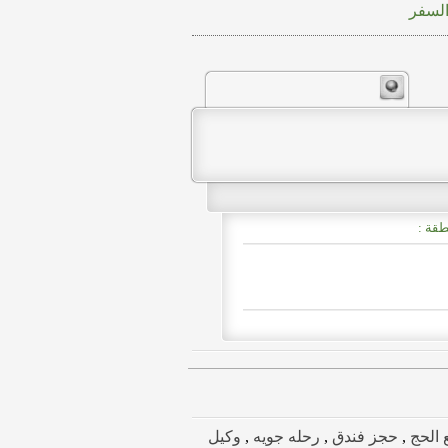
السفر
طقة :
 الحج
,
حجز فندق
,
رحله جويه
,
وكيل