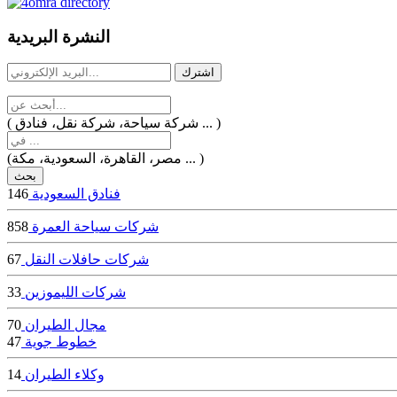
dealer
casinos
النشرة البريدية
online
livedealercasino.online
( شركة سياحة، شركة نقل، فنادق ... )
(مصر، القاهرة، السعودية، مكة ... )
فنادق السعودية
146
شركات سياحة العمرة
858
شركات حافلات النقل
67
شركات الليموزين
33
مجال الطيران
70
خطوط جوية
47
وكلاء الطيران
14