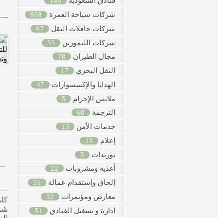
فنادق السعودية
146
شركات سياحة العمرة
858
شركات حافلات النقل
67
شركات الليموزين
33
مجال الطيران
70
النقل البحري
17
الهدايا والإكسسوارات
47
ملابس الإحرام
5
الترجمة
60
خدمات الأمن
13
إعلام
13
توريدات
5
أغذية ومشروبات
22
إلحاق وإستقدام عمالة
51
معارض ومؤتمرات
32
كلم
شر
ادارة و تشغيل الفنادق
51