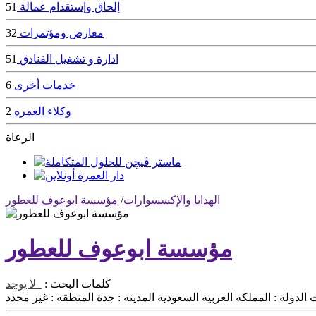
إلحاق وإستقدام عمالة
51
معارض ومؤتمرات
32
ادارة و تشغيل الفنادق
51
خدمات أخرى
6
وكلاء العمره
2
الرعاة
الهدايا والإكسسوارات
/
مؤسسة ابوعوف للعطور
مؤسسة ابوعوف للعطور
كلمات البحث :
لا يوجد
ت
الدولة :
المملكة العربية السعودية
المدينة :
جدة
المنطقة :
غير محدد