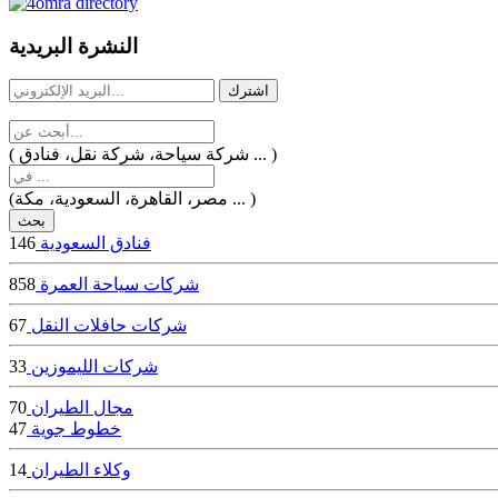
dealer
casinos
النشرة البريدية
online
livedealercasino.online
( شركة سياحة، شركة نقل، فنادق ... )
(مصر، القاهرة، السعودية، مكة ... )
فنادق السعودية
146
شركات سياحة العمرة
858
شركات حافلات النقل
67
شركات الليموزين
33
مجال الطيران
70
خطوط جوية
47
وكلاء الطيران
14