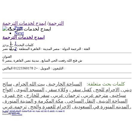
الترجمة
/
ايمدج لخدمات الترجمة
Prev
Next
ايمدج لخدمات الترجمة
1
كلمات البحث :
لا يوجد
2
الفئة :
الترجمة
الدولة :
مصر
المدينة :
القاهرة
المنطقة :
مدينة نصر
العنوان
6 ش فتح الله رفعت الحى السابع , مدينة نصر, القاهرة ,مصر
الفاكس :
التليفون :
الموبيل :
+2 01223360178
كلمات بحث متعلقة:
السياحة الخارجية
,
بيت الله الحرام
,
سائح
ديني
,
الاحرام للحج
,
كفيل سفر
,
وكلاء سفر
,
المسجد النبوى
,
افواج
سياحيه
,
مترجم عربي
,
ترجمان عربي
,
سفر للخارج
,
حج عمرة
,
السياحة الدينية
,
النقل السياحى
,
مكة المكرمة و المدينة المنورة
,
,
ترجمه.عربي
المدينه المنورة في السعودية
,
الاحرام للعمرة والحج
,
الرئيسية
عن الدليل
الرعاة
أخبر صديق
شروط الإستخدام
الأسئلة الشائعة
إتصل بنا
بيان الخصوصية
©2013|
Powered by
Master Vision