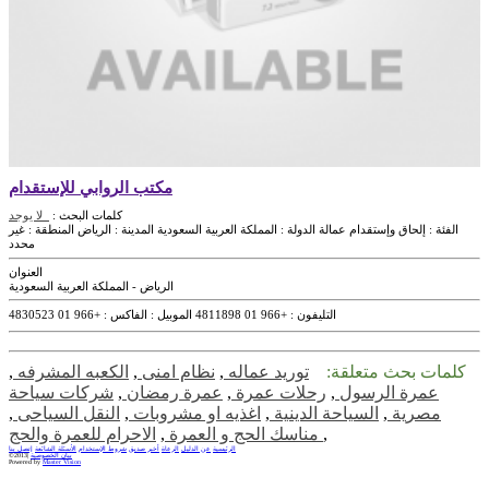
مكتب الروابي للإستقدام
كلمات البحث :
لا يوجد
الفئة :
إلحاق وإستقدام عمالة
الدولة :
المملكة العربية السعودية
المدينة :
الرياض
المنطقة :
غير
محدد
العنوان
الرياض - المملكة العربية السعودية
التليفون :
+966 01 4811898
الموبيل :
الفاكس :
+966 01 4830523
كلمات بحث متعلقة:
توريد عماله
,
نظام امنى
,
الكعبه المشرفه
,
عمرة الرسول
,
رحلات عمرة
,
عمرة رمضان
,
شركات سياحة
مصرية
,
السياحة الدينية
,
اغذيه او مشروبات
,
النقل السياحى
,
,
الاحرام للعمرة والحج
مناسك الحج و العمرة
,
الرئيسية
عن الدليل
الرعاة
أخبر صديق
شروط الإستخدام
الأسئلة الشائعة
إتصل بنا
بيان الخصوصية
©2013|
Powered by
Master Vision