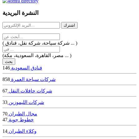
dealer
casinos
النشرة البريدية
online
livedealercasino.online
( شركة سياحة، شركة نقل، فنادق ... )
(مصر، القاهرة، السعودية، مكة ... )
فنادق السعودية
146
شركات سياحة العمرة
858
شركات حافلات النقل
67
شركات الليموزين
33
مجال الطيران
70
خطوط جوية
47
وكلاء الطيران
14