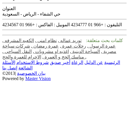
العنوان
حي الشفاء - الرياض - السعودية
التليفون :
+966 01 4234777
الموبيل :
الفاكس :
+966 01 4234567
كلمات بحث متعلقة:
توريد عماله
,
نظام امنى
,
الكعبه المشرفه
,
عمرة الرسول
,
رحلات عمرة
,
عمرة رمضان
,
شركات سياحة
مصرية
,
السياحة الدينية
,
اغذيه او مشروبات
,
النقل السياحى
,
,
الاحرام للعمرة والحج
مناسك الحج و العمرة
,
الرئيسية
عن الدليل
الرعاة
أخبر صديق
شروط الإستخدام
الأسئلة
الشائعة
إتصل بنا
بيان الخصوصية
©2013|
Powered by
Master Vision