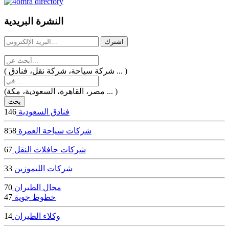
dealer
casinos
النشرة البريدية
online
livedealercasino.online
( شركة سياحة، شركة نقل، فنادق ... )
(مصر، القاهرة، السعودية، مكة ... )
فنادق السعودية
146
شركات سياحة العمرة
858
شركات حافلات النقل
67
شركات الليموزين
33
مجال الطيران
70
خطوط جوية
47
وكلاء الطيران
14