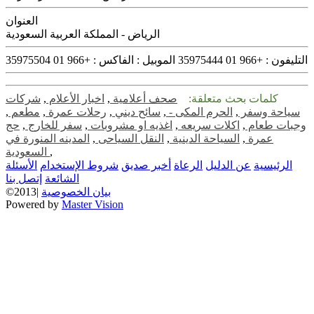
العنوان
الرياض - المملكة العربية السعودية
التليفون :
+966 01 35975444
الموبيل :
الفاكس :
+966 01 35975504
كلمات بحث متعلقة:
صحف أعلامية
,
اخبار الأعلام
,
شركات
سياحة وسفر
,
الحرم المكى -
,
سائح ديني
,
رحلات عمرة
,
مطعم
,
وجبات طعام
,
اكلات سريعه
,
اغذيه او مشروبات
,
سفر للخارج
,
حج
عمرة
,
السياحة الدينية
,
النقل السياحى
,
المدينه المنورة في
,
السعودية
الرئيسية
عن الدليل
الرعاة
أخبر صديق
شروط الإستخدام
الأسئلة
الشائعة
إتصل بنا
بيان الخصوصية
©2013|
Powered by
Master Vision