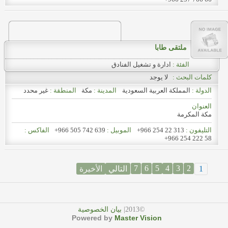
ملتقى طابا
الفئة :
ادارة و تشغيل الفنادق
كلمات البحث :
لا يوجد
الدولة :
المملكة العربية السعودية
المدينة :
مكة
المنطقة :
غير محدد
العنوان
مكة المكرمة
التليفون :
+966 254 22 313
الموبيل :
+966 505 742 639
الفاكس :
+966 254 222 58
7
6
5
4
3
2
1
الأخيرة
التالي
©2013|
بيان الخصوصية
Powered by
Master Vision